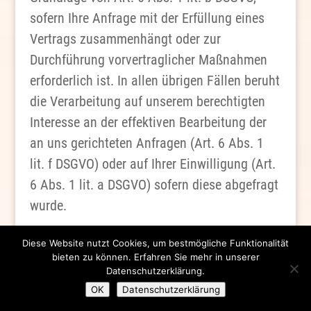
sofern Ihre Anfrage mit der Erfüllung eines
Vertrags zusammenhängt oder zur
Durchführung vorvertraglicher Maßnahmen
erforderlich ist. In allen übrigen Fällen beruht
die Verarbeitung auf unserem berechtigten
Interesse an der effektiven Bearbeitung der
an uns gerichteten Anfragen (Art. 6 Abs. 1
lit. f DSGVO) oder auf Ihrer Einwilligung (Art.
6 Abs. 1 lit. a DSGVO) sofern diese abgefragt
wurde.
Die von Ihnen an uns per Kontaktanfragen
Diese Website nutzt Cookies, um bestmögliche Funktionalität
bieten zu können. Erfahren Sie mehr in unserer
übersandten Daten verbleiben bei uns, bis Sie
Datenschutzerklärung.
uns zur Löschung auffordern, Ihre
OK
Datenschutzerklärung
Einwilligung zur Speicherung widerrufen oder